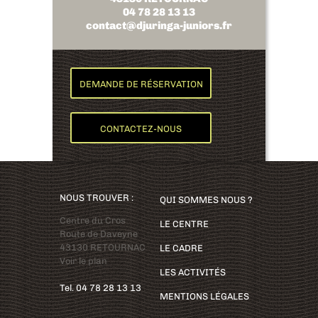
04 78 28 13 13
contact@djuringa-juniors.fr
DEMANDE DE RÉSERVATION
CONTACTEZ-NOUS
NOUS TROUVER :
QUI SOMMES NOUS ?
Centre du Cros
LE CENTRE
Route de Daveyne
43130 RETOURNAC
LE CADRE
Voir le plan
LES ACTIVITÉS
Tel. 04 78 28 13 13
MENTIONS LÉGALES