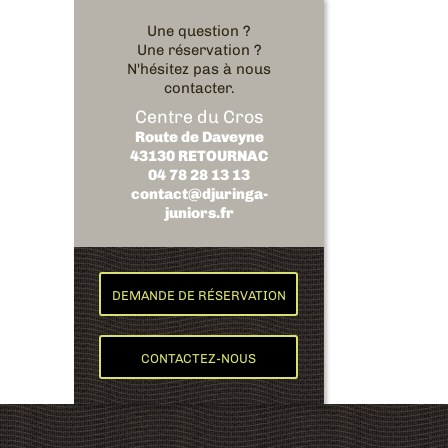
Une question ?
Une réservation ?
N'hésitez pas à nous
contacter.
Centre du Cros
Route de Daveyne
43130 RETOURNAC
04 78 28 13 13
contact@djuringa-
juniors.fr
DEMANDE DE RÉSERVATION
CONTACTEZ-NOUS