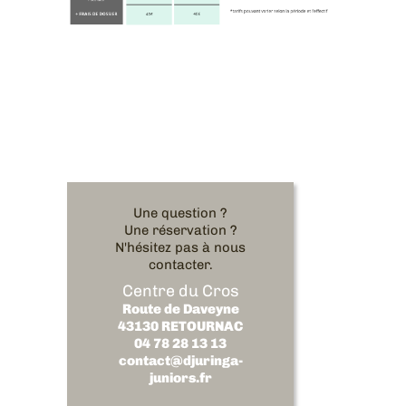
Une question ?
Une réservation ?
N'hésitez pas à nous
contacter.
Centre du Cros
Route de Daveyne
43130 RETOURNAC
04 78 28 13 13
contact@djuringa-
juniors.fr